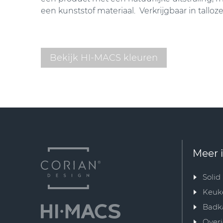
een kunststof materiaal. Verkrijgbaar in talloz
Bekijk HI-MACS kleuren
Meer 
Solid
Keuk
Badk
Overi