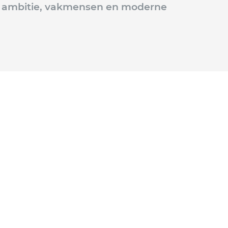
e ambitie, vakmensen en moderne
rs
Keuken- en
badkamerzaken