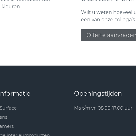
e kleuren.
Wilt u weten hoeveel 
een van onze collega’s 
Offerte aanvrage
informatie
Openingstijden
 Surface
Ma t/m vr: 08.00-17.00 uur
ens
amers
ge interieurproducten