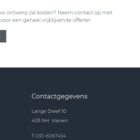
uw ontwerp zal kosten? Neem contact op met
voor een geheel vrijblijvende offerte!
n
Contactgegevens
Lange Dreef 10
4131 NH Vianen
T
030-6067454