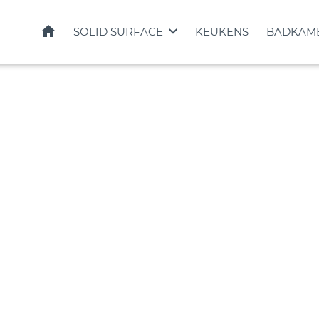
HOME
SOLID SURFACE
KEUKENS
BADKAM
ACS voor uw keuk
badkamer
blad tot douchevloer, wij helpen u gr
waarmaken van uw ontwerp.