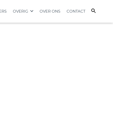
ERS
OVERIG
OVER ONS
CONTACT
en of
aag bij het