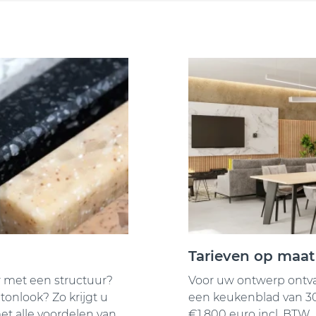
Tarieven op maat
ur met een structuur?
Voor uw ontwerp ontvang
onlook? Zo krijgt u
een keukenblad van 30
et alle voordelen van
€1.800 euro incl. BTW.