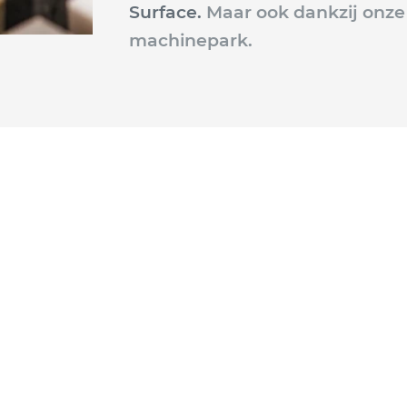
Surface.
Maar ook dankzij onz
machinepark.
Wij leveren bladen voor
terieur)architecten
Interieurbouwe